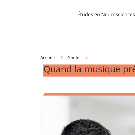
Études en Neurosciences
5
5
Accueil
Santé
Quand la musique prév