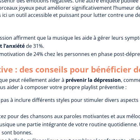
entir des émotions négatives. Une autre enquête publiée da
ceaux joyeux peut améliorer significativement l’humeur des
i un outil accessible et puissant pour lutter contre une d
ssion affirment que la musique les aide à gérer leurs symp
t l’anxiété
de 31%.
motivation de 24% chez les personnes en phase post-dépre
tive : des conseils pour bénéficier 
que peut réellement aider à
prévenir la dépression
, comme
ous aider à composer votre propre playlist préventive :
 pas à inclure différents styles pour stimuler divers aspects 
tez pour des chansons aux paroles motivantes et aux mélod
musique une partie intégrante de votre routine quotidienne
s sont bonnes.