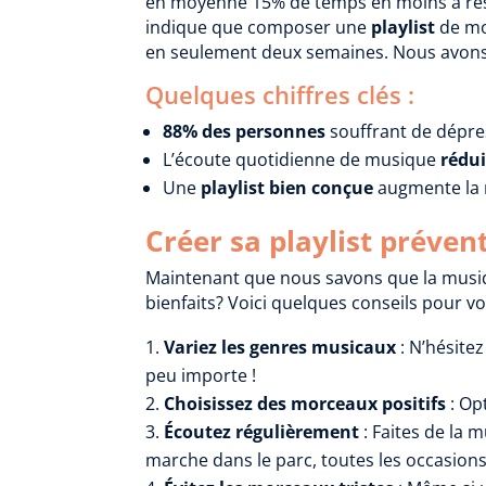
en moyenne 15% de temps en moins à ress
indique que composer une
playlist
de mor
en seulement deux semaines. Nous avons ic
Quelques chiffres clés :
88% des personnes
souffrant de dépre
L’écoute quotidienne de musique
rédui
Une
playlist bien conçue
augmente la 
Créer sa playlist préven
Maintenant que nous savons que la musi
bienfaits? Voici quelques conseils pour v
Variez les genres musicaux
: N’hésitez
peu importe !
Choisissez des morceaux positifs
: Op
Écoutez régulièrement
: Faites de la 
marche dans le parc, toutes les occasion