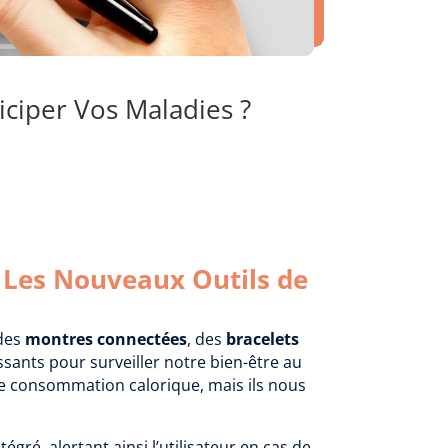
iciper Vos Maladies ?
, Les Nouveaux Outils de
 des
montres connectées
, des
bracelets
sants pour surveiller notre bien-être au
re consommation calorique, mais ils nous
gré, alertant ainsi l’utilisateur en cas de