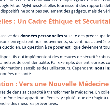
le Fit ou MyFitnessPal, elles fournissent des rapports dét
es dispositifs ne sont pas seulement des gadgets, mais de v
les : Un Cadre Éthique et Sécuritai
 massive des
données personnelles
suscite des préoccupatio
ilisons enregistrent nos mouvements, suivent nos activités
 quotidien. La question à se poser est : que deviennent to
dispositifs qui implémentent des mesures de sécurité robu
aramètres de confidentialité. Par exemple, des entreprises c
nformations sensibles des utilisateurs. Cependant,
nous in
 données de santé.
pation : Vers une Nouvelle Médecine
réside dans sa capacité à transformer la médecine. En coll
t même leur apparition. Pensez-y : plutôt que de réagir à 
endre des mesures préventives.