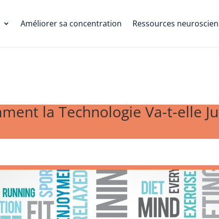
Améliorer sa concentration
Ressources neuroscien
mment la Technologie Va-t-elle Ju